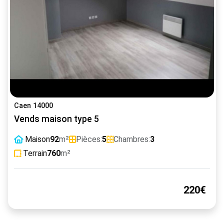
Caen 14000
Vends maison type 5
Maison
92
m²
Pièces:
5
Chambres:
3
Terrain
760
m²
220€