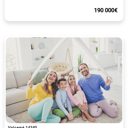
190 000€
Valsemé 14340