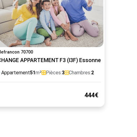
llefrancon 70700
HANGE APPARTEMENT F3 (I3F) Essonne contre F3 ou gr
Appartement
51
m²
Pièces:
3
Chambres:
2
444€