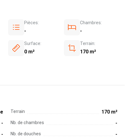
Pièces:
Chambres:
-
-
Surface:
Terrain:
0 m²
170 m²
ce
Terrain
170 m²
-
Nb. de chambres
-
-
Nb. de douches
-