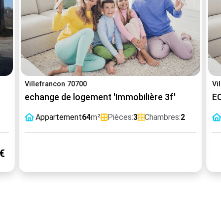
Villefrancon 70700
Vi
echange de logement 'Immobilière 3f'
EC
Appartement
64
m²
Pièces:
3
Chambres:
2
€