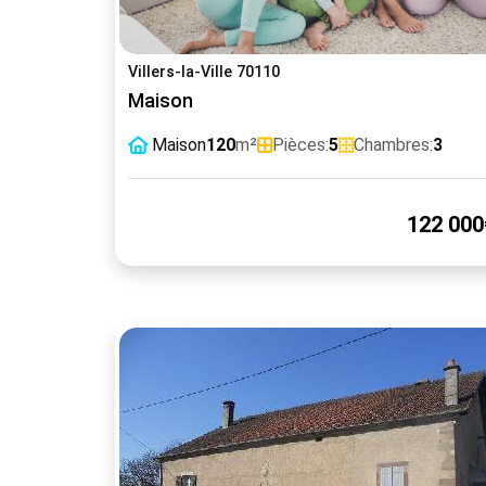
Villers-la-Ville 70110
Maison
Maison
120
m²
Pièces:
5
Chambres:
3
122 000