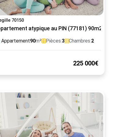
egille 70150
partement atypique au PIN (77181) 90m2
Appartement
90
m²
Pièces:
3
Chambres:
2
225 000€