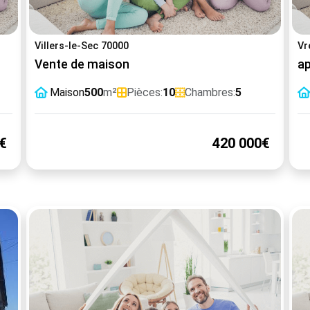
Villers-le-Sec 70000
Vr
Vente de maison
ap
Maison
500
m²
Pièces:
10
Chambres:
5
€
420 000€