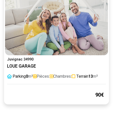
Juvignac 34990
LOUE GARAGE
Parking
0
m²
Pièces:
Chambres:
Terrain
13
m²
90€