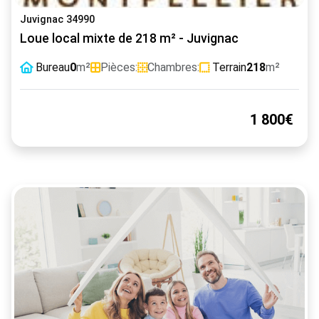
Juvignac 34990
Loue local mixte de 218 m² - Juvignac
Bureau
0
m²
Pièces:
Chambres:
Terrain
218
m²
1 800€