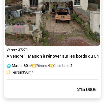
Véretz 37270
À vendre – Maison à rénover sur les bords du Cher,
Maison
60
m²
Pièces:
4
Chambres:
2
Terrain
350
m²
215 000€