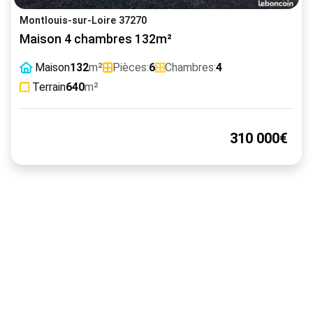
Montlouis-sur-Loire 37270
Maison 4 chambres 132m²
Maison
132
m²
Pièces:
6
Chambres:
4
Terrain
640
m²
310 000€