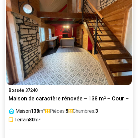
Bossée 37240
Maison de caractère rénovée – 138 m² – Cour – D
Maison
138
m²
Pièces:
5
Chambres:
3
Terrain
80
m²