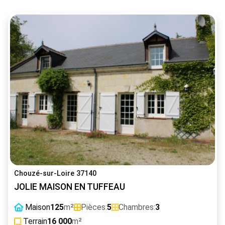
Chouzé-sur-Loire 37140
JOLIE MAISON EN TUFFEAU
Maison
125
m²
Pièces:
5
Chambres:
3
Terrain
16 000
m²