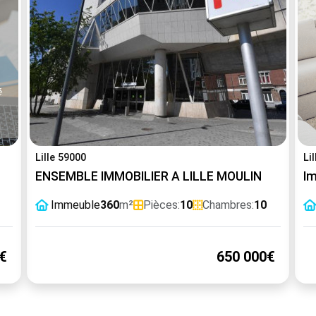
Lille 59000
Li
ENSEMBLE IMMOBILIER A LILLE MOULIN
I
Immeuble
360
m²
Pièces:
10
Chambres:
10
€
650 000€