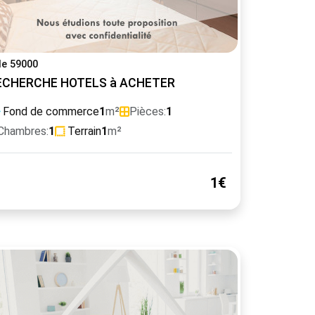
lle 59000
ECHERCHE HOTELS à ACHETER
Fond de commerce
1
m²
Pièces:
1
Chambres:
1
Terrain
1
m²
1€