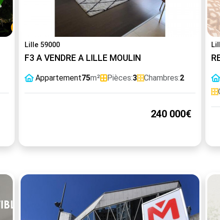
Lille 59000
Li
F3 A VENDRE A LILLE MOULIN
R
Appartement
75
m²
Pièces:
3
Chambres:
2
240 000€