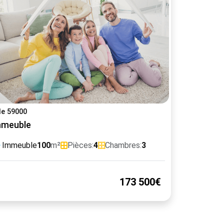
lle 59000
mmeuble
Immeuble
100
m²
Pièces:
4
Chambres:
3
173 500€