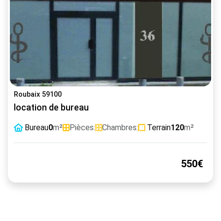
Roubaix 59100
location de bureau
Bureau
0
m²
Pièces:
Chambres:
Terrain
120
m²
550€