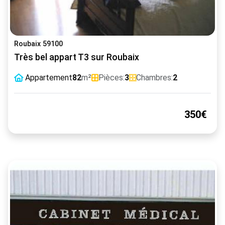
Roubaix 59100
Très bel appart T3 sur Roubaix
Appartement
82
m²
Pièces:
3
Chambres:
2
350€