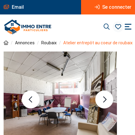
Email
Se connecter
Annonces
Roubaix
Atelier entrepôt au coeur de roubaix