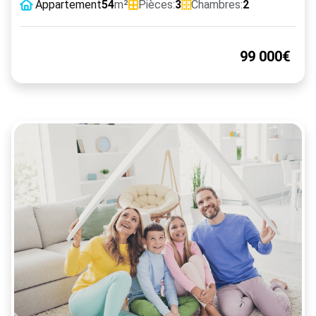
Appartement
54
m²
Pièces:
3
Chambres:
2
99 000€