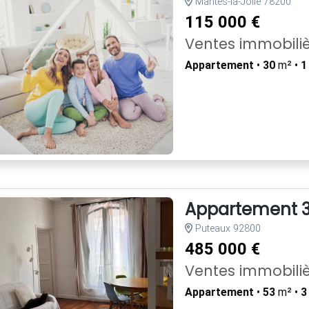
Mantes-la-Jolie 78200
115 000 €
Ventes immobili
Appartement
•
30
m² •
1
Appartement 3
Puteaux 92800
485 000 €
Ventes immobili
Appartement
•
53
m² •
3