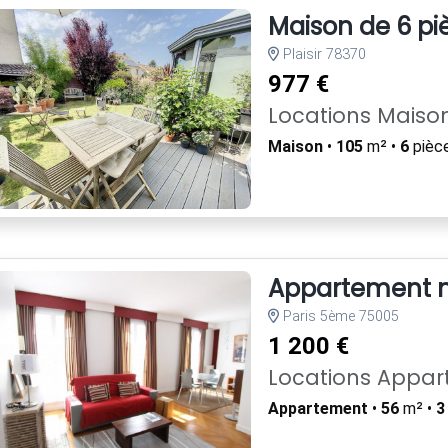
Maison de 6 piè
Plaisir 78370
977 €
Locations Maiso
Maison
•
105
m² •
6
pièc
Appartement m
Paris 5ème 75005
1 200 €
Locations Appa
Appartement
•
56
m² •
3