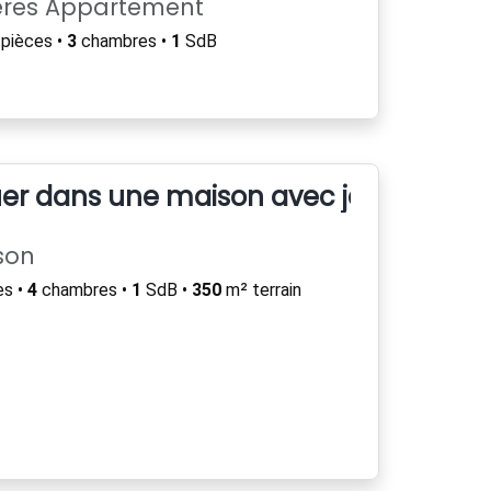
ères Appartement
pièces •
3
chambres •
1
SdB
er dans une maison avec jardin
son
es •
4
chambres •
1
SdB •
350
m² terrain