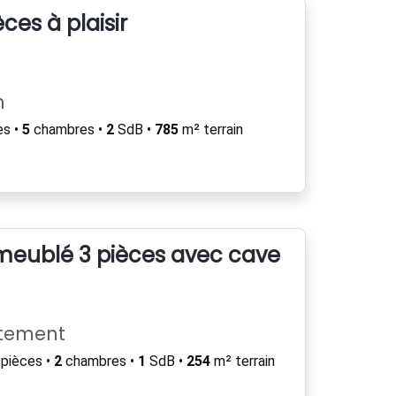
ces à plaisir
n
es •
5
chambres •
2
SdB •
785
m² terrain
eublé 3 pièces avec cave et balcon
rtement
pièces •
2
chambres •
1
SdB •
254
m² terrain