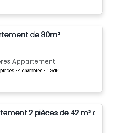
rtement de 80m²
ères Appartement
pièces •
4
chambres •
1
SdB
tement 2 pièces de 42 m² avec balco