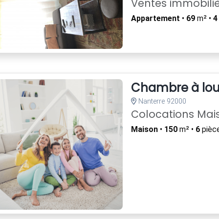
Ventes immobili
Appartement
•
69
m² •
4
Chambre à lou
Nanterre 92000
Colocations Mai
Maison
•
150
m² •
6
pièc