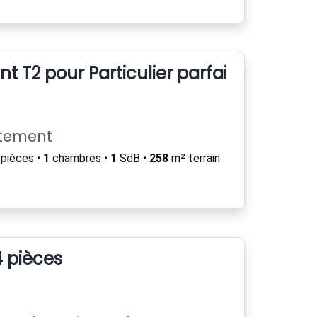
 T2 pour Particulier parfait état
rtement
pièces •
1
chambres •
1
SdB •
258
m² terrain
 pièces