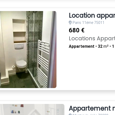
Location appa
Paris 11ème 75011
680 €
Locations Appa
Appartement
•
32
m² •
1
Appartement m