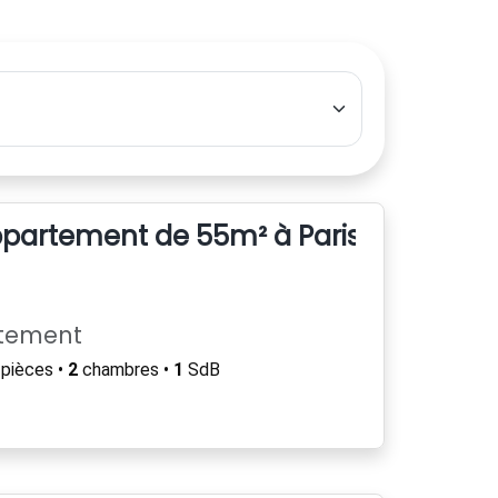
artement de 55m² à Paris 58 Rue Pouc
rtement
pièces •
2
chambres •
1
SdB