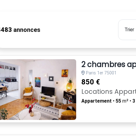
4483
annonces
2 chambres app
Paris 1er 75001
850 €
Locations Appa
Appartement
•
55
m² •
3