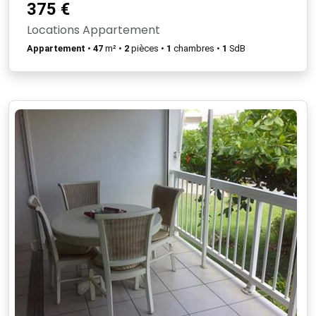
375 €
Locations Appartement
Appartement
•
47
m² •
2
pièces •
1
chambres •
1
SdB