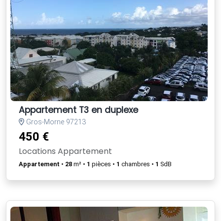
Appartement T3 en duplexe
Gros-Morne 97213
450 €
Locations Appartement
Appartement
•
28
m² •
1
pièces •
1
chambres •
1
SdB