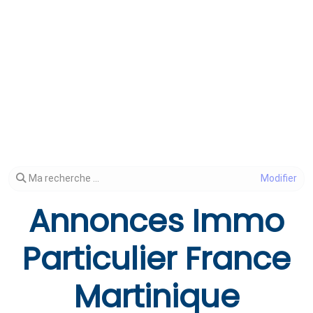
Modifier votre recherche
Ma recherche ...
Annonces Immo
Particulier France
Martinique