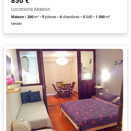
850 €
Locations Maison
Maison
•
200
m² •
5
pièces •
4
chambres •
3
SdB •
1 000
m²
terrain