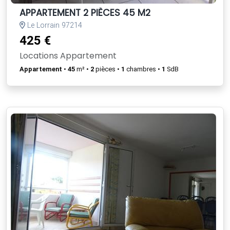
APPARTEMENT 2 PIÈCES 45 M2
Le Lorrain 97214
425 €
Locations Appartement
Appartement
•
45
m² •
2
pièces •
1
chambres •
1
SdB