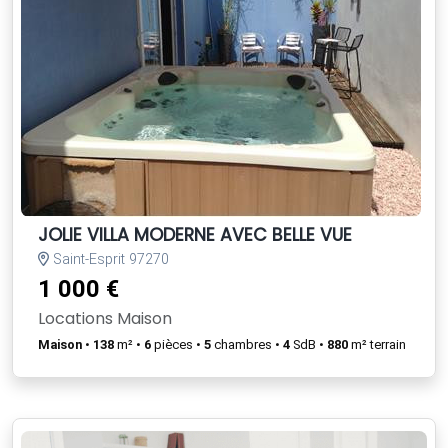
JOLIE VILLA MODERNE AVEC BELLE VUE
Saint-Esprit 97270
1 000 €
Locations Maison
Maison
•
138
m² •
6
pièces •
5
chambres •
4
SdB •
880
m² terrain