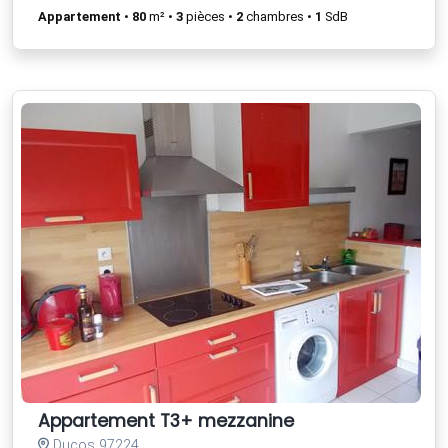
Appartement
•
80
m² •
3
pièces •
2
chambres •
1
SdB
Appartement T3+ mezzanine
Ducos 97224