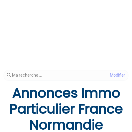
Modifier votre recherche
Ma recherche ...
Annonces Immo
Particulier France
Normandie