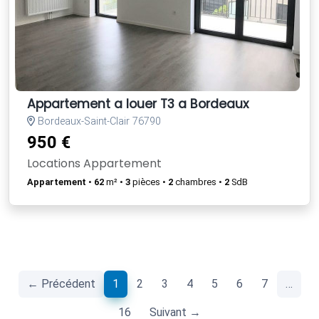
Appartement a louer T3 a Bordeaux
Bordeaux-Saint-Clair 76790
950 €
Locations Appartement
Appartement
•
62
m² •
3
pièces •
2
chambres •
2
SdB
(current)
← Précédent
1
2
3
4
5
6
7
…
16
Suivant →