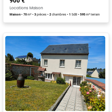
900 €
Locations Maison
Maison
•
70
m² •
3
pièces •
2
chambres •
1
SdB •
595
m² terrain