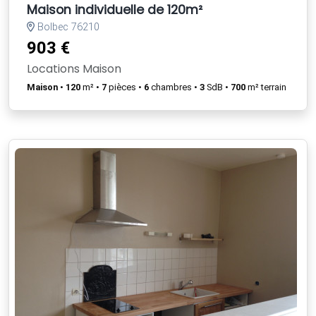
Maison individuelle de 120m²
Bolbec 76210
903 €
Locations Maison
Maison
•
120
m² •
7
pièces •
6
chambres •
3
SdB •
700
m² terrain