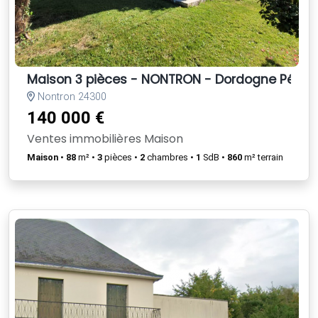
Maison 3 pièces - NONTRON - Dordogne Périgo
Nontron 24300
140 000 €
Ventes immobilières Maison
Maison
•
88
m² •
3
pièces •
2
chambres •
1
SdB •
860
m² terrain