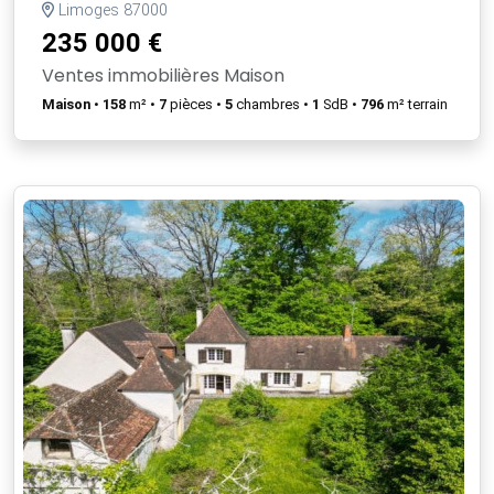
Limoges 87000
235 000 €
Ventes immobilières Maison
Maison
•
158
m² •
7
pièces •
5
chambres •
1
SdB •
796
m² terrain