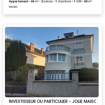
Appartement
•
44
m² •
2
pièces •
1
chambres •
1
SdB •
60
m²
terrain
INVESTISSEUR OU PARTICULIER - JOLIE MAISON FA