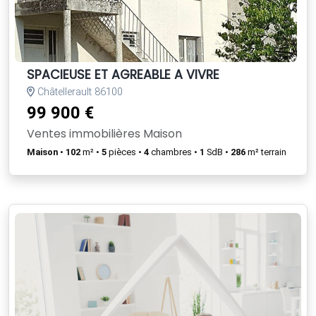
SPACIEUSE ET AGREABLE A VIVRE
Châtellerault 86100
99 900 €
Ventes immobilières Maison
Maison
•
102
m² •
5
pièces •
4
chambres •
1
SdB •
286
m² terrain