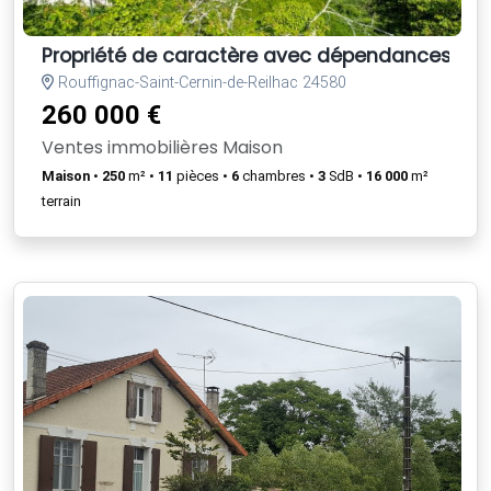
Propriété de caractère avec dépendances et g
Rouffignac-Saint-Cernin-de-Reilhac 24580
260 000 €
Ventes immobilières Maison
Maison
•
250
m² •
11
pièces •
6
chambres •
3
SdB •
16 000
m²
terrain