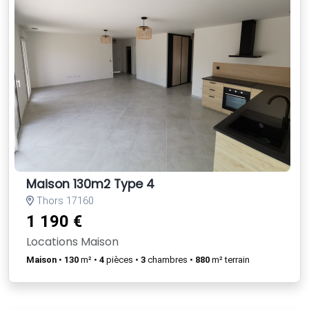
Maison 130m2 Type 4
Thors 17160
1 190 €
Locations Maison
Maison
•
130
m² •
4
pièces •
3
chambres •
880
m² terrain