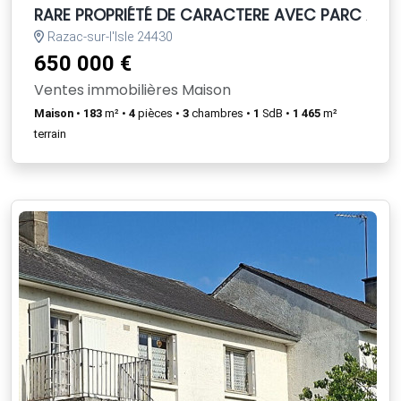
RARE PROPRIÉTÉ DE CARACTERE AVEC PARC ARBO
Razac-sur-l'Isle 24430
650 000 €
Ventes immobilières Maison
Maison
•
183
m² •
4
pièces •
3
chambres •
1
SdB •
1 465
m²
terrain