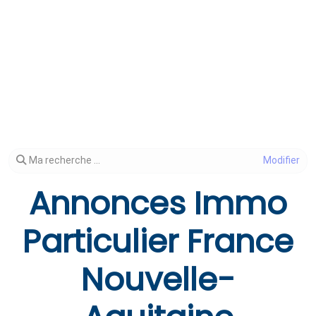
Modifier votre recherche
Ma recherche ...
Annonces Immo
Particulier France
Nouvelle-