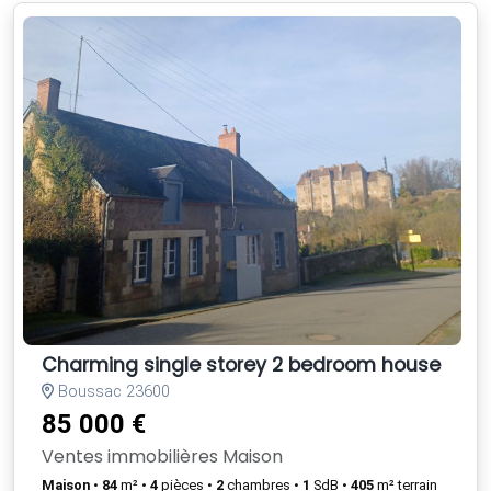
Charming single storey 2 bedroom house
Boussac 23600
85 000 €
Ventes immobilières Maison
Maison
•
84
m² •
4
pièces •
2
chambres •
1
SdB •
405
m² terrain