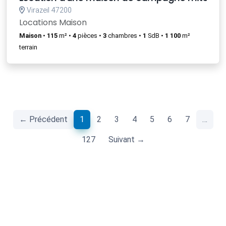
Virazeil 47200
Locations Maison
Maison
•
115
m² •
4
pièces •
3
chambres •
1
SdB •
1 100
m²
terrain
(current)
← Précédent
1
2
3
4
5
6
7
…
127
Suivant →