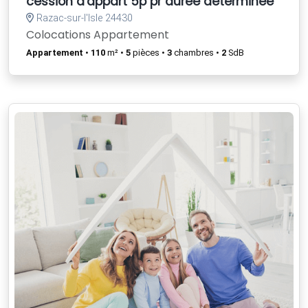
cession d'appart 5p pr durée déterminée
Razac-sur-l'Isle 24430
Colocations Appartement
Appartement
•
110
m² •
5
pièces •
3
chambres •
2
SdB