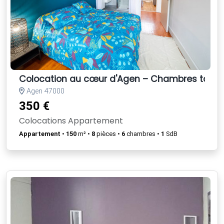
Colocation au cœur d'Agen – Chambres tout co
Agen 47000
350 €
Colocations Appartement
Appartement
•
150
m² •
8
pièces •
6
chambres •
1
SdB