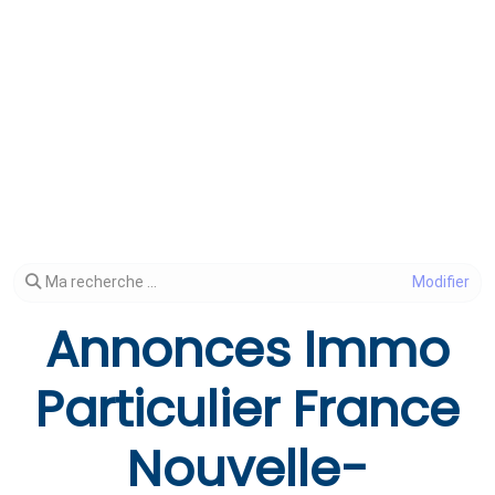
Modifier votre recherche
Ma recherche ...
Annonces Immo
Particulier France
Nouvelle-