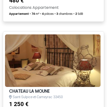
480 €
Colocations Appartement
Appartement
•
74
m² •
4
pièces •
3
chambres •
2
SdB
CHATEAU LA MOUNE
Saint-Sulpice-et-Cameyrac 33450
1 250 €