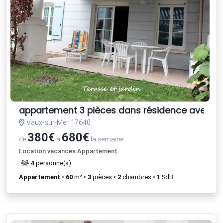
appartement 3 pièces dans résidence avec pi
Vaux-sur-Mer 17640
380€
680€
de
à
la semaine
Location vacances Appartement
4
personne(s)
Appartement
•
60
m² •
3
pièces •
2
chambres •
1
SdB