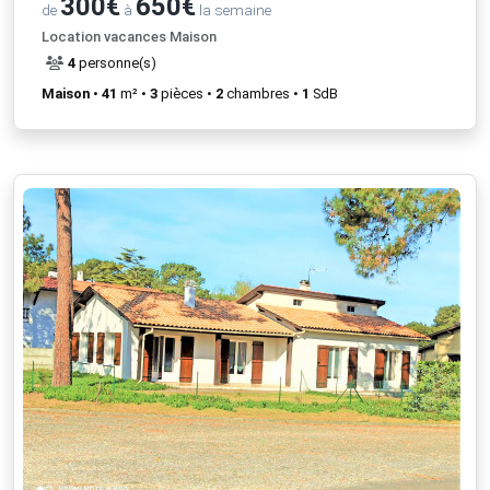
300€
650€
de
à
la semaine
Location vacances Maison
4
personne(s)
Maison
•
41
m² •
3
pièces •
2
chambres •
1
SdB