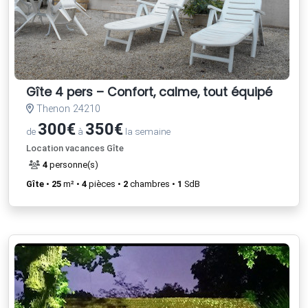
Gîte 4 pers – Confort, calme, tout équipé
Thenon 24210
300€
350€
de
à
la semaine
Location vacances Gîte
4
personne(s)
Gîte
•
25
m² •
4
pièces •
2
chambres •
1
SdB