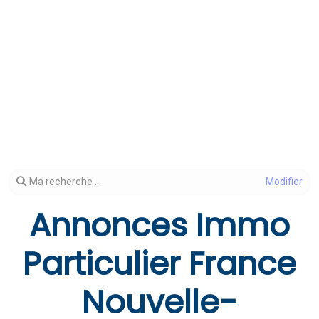
Modifier votre recherche
Ma recherche ...
Annonces Immo
Particulier France
Nouvelle-