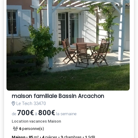
maison familiale Bassin Arcachon
Le Teich 33470
700€
800€
de
à
la semaine
Location vacances Maison
6
personne(s)
Maison
•
85
m² •
4
pièces •
3
chambres •
1
SdB