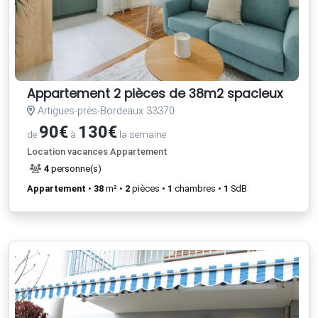
Appartement 2 pièces de 38m2 spacieux
Artigues-près-Bordeaux 33370
90€
130€
de
à
la semaine
Location vacances Appartement
4
personne(s)
Appartement
•
38
m² •
2
pièces •
1
chambres •
1
SdB