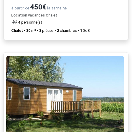
450€
à partir de
la semaine
Location vacances Chalet
4
personne(s)
Chalet
•
30
m² •
3
pièces •
2
chambres •
1
SdB