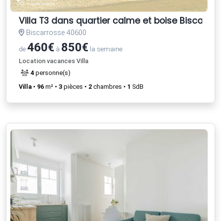
Villa T3 dans quartier calme et boise Biscarro
Biscarrosse 40600
460€
850€
de
à
la semaine
Location vacances Villa
4
personne(s)
Villa
•
96
m² •
3
pièces •
2
chambres •
1
SdB