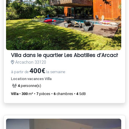
Villa dans le quartier Les Abatilles d’Arcachon
Arcachon 33120
400€
à partir de
la semaine
Location vacances Villa
4
personne(s)
Villa
•
300
m² •
7
pièces •
6
chambres •
4
SdB