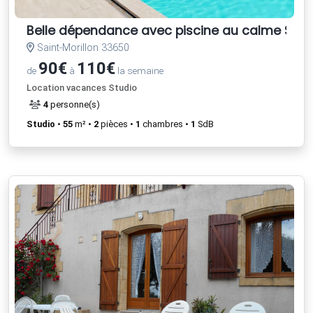
Belle dépendance avec piscine au calme Sud
Saint-Morillon 33650
90€
110€
de
à
la semaine
Location vacances Studio
4
personne(s)
Studio
•
55
m² •
2
pièces •
1
chambres •
1
SdB