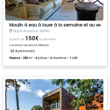
Moulin à eau à louer à la semaine et au week 
Migné-Auxances 86440
150€
à partir de
la semaine
Location vacances Maison
4
personne(s)
Maison
•
280
m² •
4
pièces •
4
chambres •
1
SdB