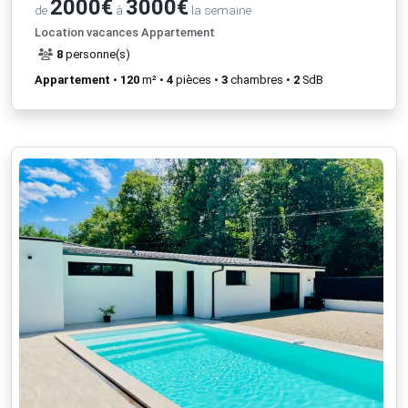
2000€
3000€
de
à
la semaine
Location vacances Appartement
8
personne(s)
Appartement
•
120
m² •
4
pièces •
3
chambres •
2
SdB