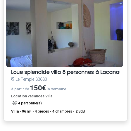
Loue splendide villa 8 personnes à Lacanau
Le Temple 33680
150€
à partir de
la semaine
Location vacances Villa
4
personne(s)
Villa
•
96
m² •
4
pièces •
4
chambres •
2
SdB