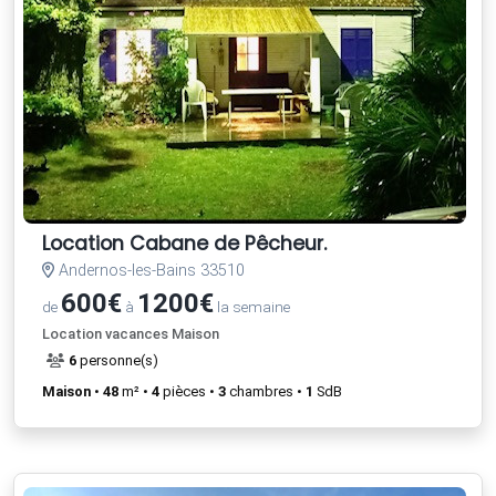
Location Cabane de Pêcheur.
Andernos-les-Bains 33510
600€
1200€
de
à
la semaine
Location vacances Maison
6
personne(s)
Maison
•
48
m² •
4
pièces •
3
chambres •
1
SdB