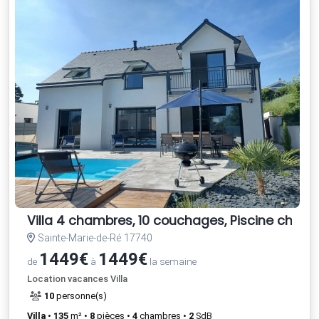
Villa 4 chambres, 10 couchages, Piscine chau
Sainte-Marie-de-Ré 17740
1449€
1449€
de
à
la semaine
Location vacances Villa
10
personne(s)
Villa
•
135
m² •
8
pièces •
4
chambres •
2
SdB