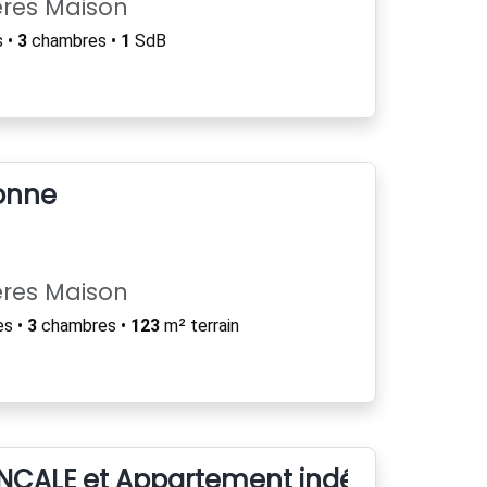
ères Maison
 •
3
chambres •
1
SdB
onne
ères Maison
es •
3
chambres •
123
m² terrain
CALE et Appartement indépendant gé