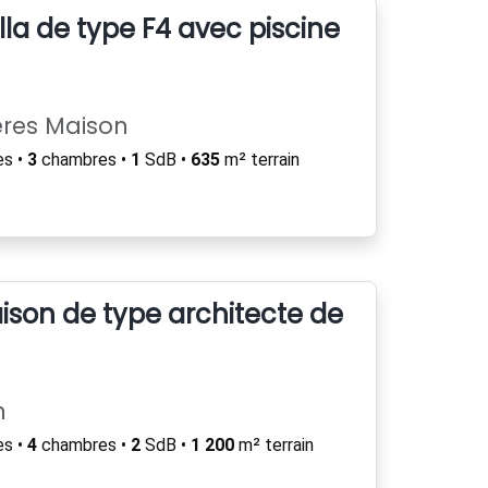
la de type F4 avec piscine
ères Maison
es •
3
chambres •
1
SdB •
635
m² terrain
son de type architecte de 230m²
n
es •
4
chambres •
2
SdB •
1 200
m² terrain