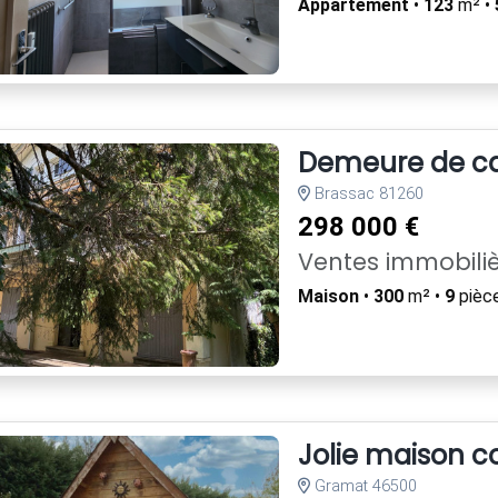
Appartement
•
123
m² •
Demeure de car
Brassac 81260
298 000 €
Ventes immobili
Maison
•
300
m² •
9
pièc
Jolie maison 
Gramat 46500