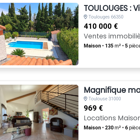
TOULOUGES : Vil
Toulouges 66350
410 000 €
Ventes immobili
Maison
•
135
m² •
5
pièc
Magnifique mai
Toulouse 31000
969 €
Locations Maiso
Maison
•
230
m² •
6
pièc