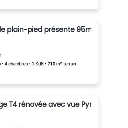
 de plain-pied présente 95m²
n
 •
4
chambres •
1
SdB •
710
m² terrain
age T4 rénovée avec vue Pyrénées - S