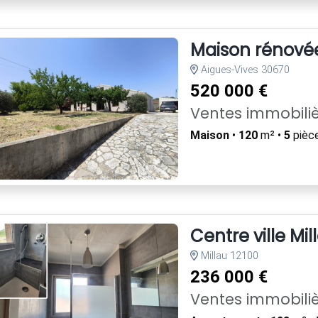
Maison rénovée
Aigues-Vives 30670
520 000 €
Ventes immobili
Maison
•
120
m² •
5
pièc
Centre ville Mi
Millau 12100
236 000 €
Ventes immobili