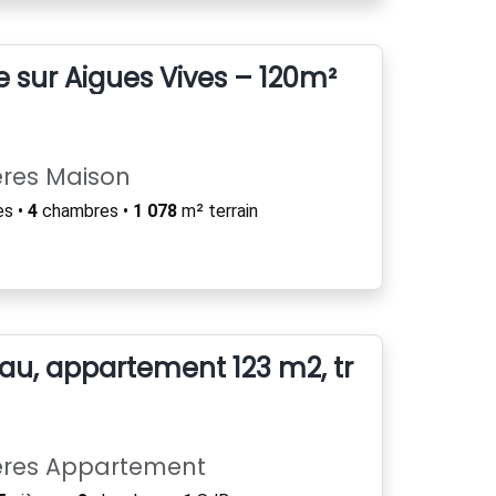
 sur Aigues Vives – 120m²
ères Maison
es •
4
chambres •
1 078
m² terrain
llau, appartement 123 m2, traversant, l
ères Appartement