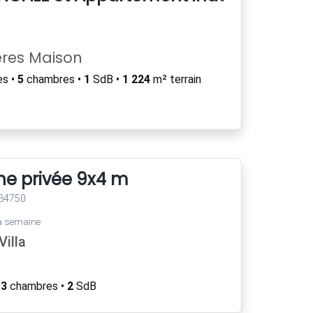
ères Maison
es •
5
chambres •
1
SdB •
1 224
m² terrain
ine privée 9x4 m
 34750
a semaine
illa
•
3
chambres •
2
SdB