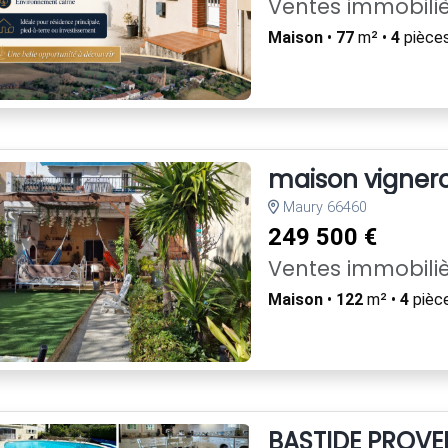
Ventes immobili
Maison
•
77
m² •
4
pièces
maison vigner
Maury 66460
249 500 €
Ventes immobili
Maison
•
122
m² •
4
pièc
BASTIDE PROVEN