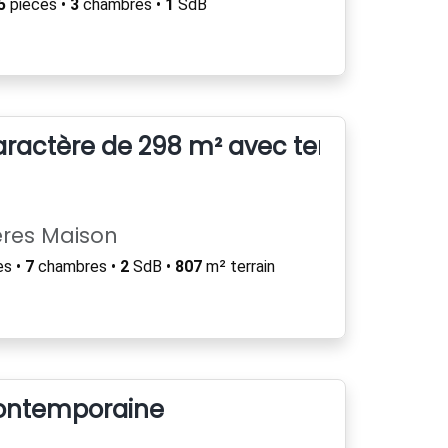
5
pièces •
3
chambres •
1
SdB
actère de 298 m² avec terrasse, dép
ères Maison
es •
7
chambres •
2
SdB •
807
m² terrain
contemporaine