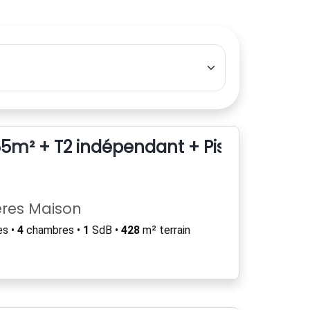
 155m² + T2 indépendant + Piscine chau
ères Maison
es •
4
chambres •
1
SdB •
428
m² terrain