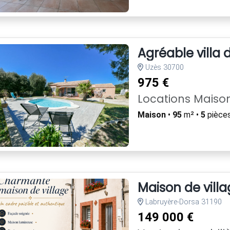
Agréable villa
Uzès 30700
975 €
Locations Maiso
Maison
•
95
m² •
5
pièces
Maison de vill
Labruyère-Dorsa 31190
149 000 €