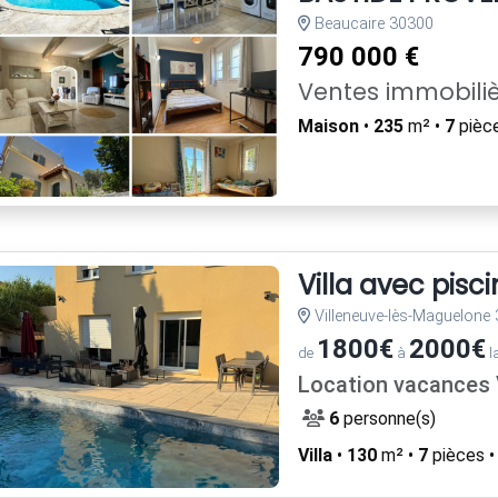
Beaucaire 30300
790 000 €
Ventes immobili
Maison
•
235
m² •
7
pièc
Villa avec pisc
Villeneuve-lès-Maguelone
1800€
2000€
de
à
l
Location vacances V
6
personne(s)
Villa
•
130
m² •
7
pièces 