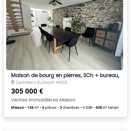
Maison de bourg en pierres, 3Ch + bureau, à S
Saint-Mars-du-Désert 44850
305 000 €
Ventes immobilières Maison
Maison
•
134
m² •
6
pièces •
3
chambres •
1
SdB •
438
m² terrain