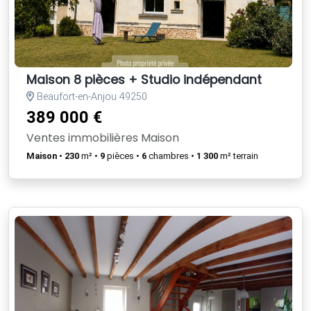
Maison 8 pièces + Studio indépendant
Beaufort-en-Anjou 49250
389 000 €
Ventes immobilières Maison
Maison
•
230
m² •
9
pièces •
6
chambres •
1 300
m² terrain