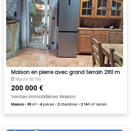
Maison en pierre avec grand terrain 2161 m² +
Maché 85190
200 000 €
Ventes immobilières Maison
Maison
•
95
m² •
4
pièces •
2
chambres •
2 161
m² terrain