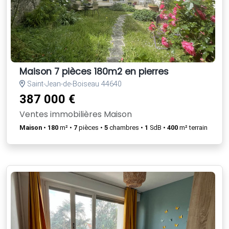
Maison 7 pièces 180m2 en pierres
Saint-Jean-de-Boiseau 44640
387 000 €
Ventes immobilières Maison
Maison
•
180
m² •
7
pièces •
5
chambres •
1
SdB •
400
m² terrain