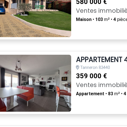
580 000 €
Ventes immobili
Maison
•
103
m² •
4
pièc
APPARTEMENT 4 
Tanneron 83440
359 000 €
Ventes immobili
Appartement
•
83
m² •
4