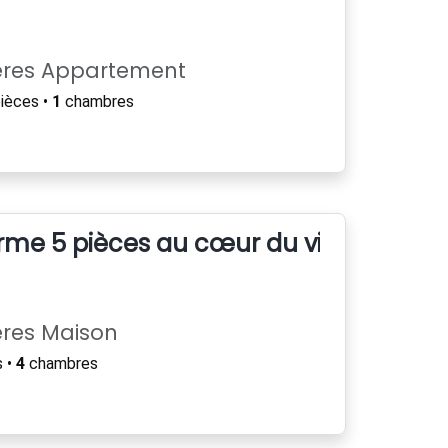
ères Appartement
ièces •
1
chambres
me 5 pièces au cœur du village méd
ères Maison
 •
4
chambres