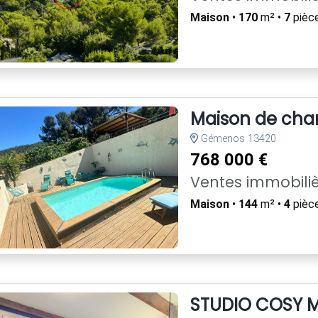
Maison
•
170
m² •
7
pièc
Maison de cha
Gémenos 13420
768 000 €
Ventes immobili
Maison
•
144
m² •
4
pièc
STUDIO COSY M