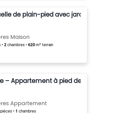
elle de plain-pied avec jardin – Peyro
ères Maison
 •
2
chambres •
620
m² terrain
tre – Appartement à pied des plages
ères Appartement
pièces •
1
chambres