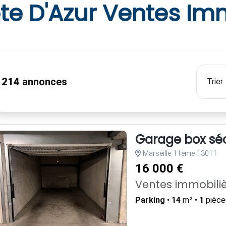
te D'Azur Ventes Imm
1214
annonces
Garage box sécu
Marseille 11ème 13011
16 000 €
Ventes immobiliè
Parking
•
14
m² •
1
pièce