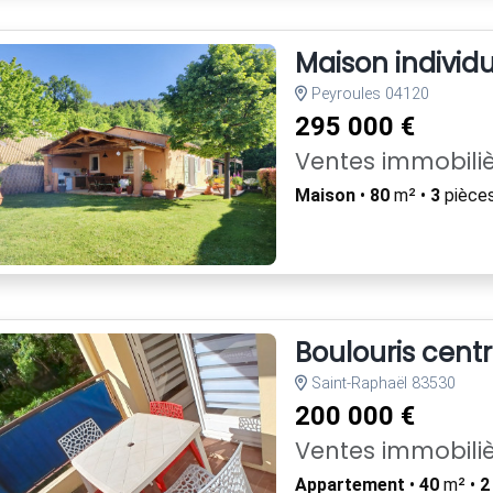
Maison individu
Peyroules 04120
295 000 €
Ventes immobili
Maison
•
80
m² •
3
pièces
Boulouris cen
Saint-Raphaël 83530
200 000 €
Ventes immobili
Appartement
•
40
m² •
2