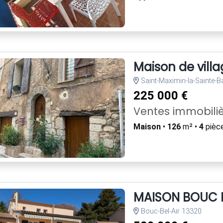
Maison de vill
Saint-Maximin-la-Sainte-
225 000 €
Ventes immobili
Maison
•
126
m² •
4
pièc
MAISON BOUC B
Bouc-Bel-Air 13320