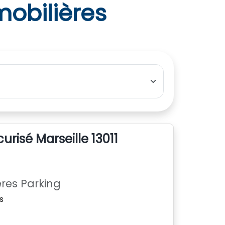
obilières
risé Marseille 13011
res Parking
s