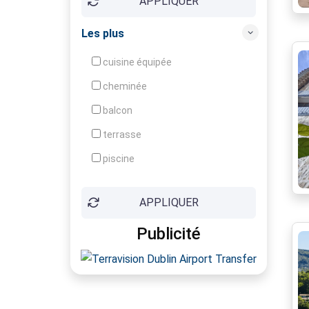
APPLIQUER
Ensoleillé (e)
Entièrement rénové
Les plus
Grenier
cuisine équipée
Grenier aménageable
cheminée
Idéal pour jeune couple
balcon
Interphone
terrasse
Jardin arboré
piscine
Jardin clôturé
ascenseur
Lumineux
APPLIQUER
parking
Original
Publicité
box
Placards
cave
Portail électrique
garage
Proche commerces
terrain