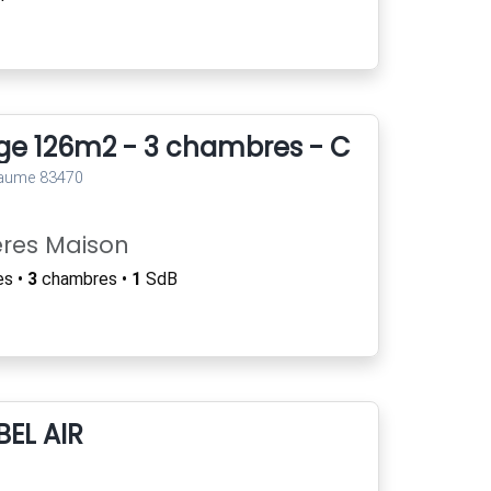
age 126m2 - 3 chambres - Centre histo
Baume 83470
ères Maison
es •
3
chambres •
1
SdB
EL AIR