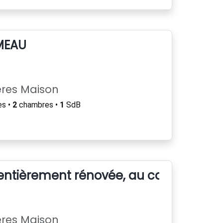
MEAU
ères Maison
es •
2
chambres •
1
SdB
 entièrement rénovée, au calme absolu
ères Maison