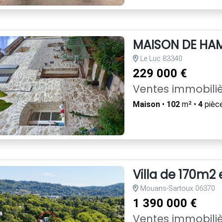
MAISON DE HA
Le Luc 83340
229 000 €
Ventes immobili
Maison
•
102
m² •
4
pièc
Villa de 170m2
Mouans-Sartoux 06370
1 390 000 €
Ventes immobili