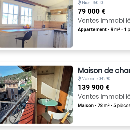
Nice 06000
79 000 €
Ventes immobili
Appartement
•
9
m² •
1
p
Maison de char
Volonne 04290
139 900 €
Ventes immobili
Maison
•
78
m² •
5
pièces