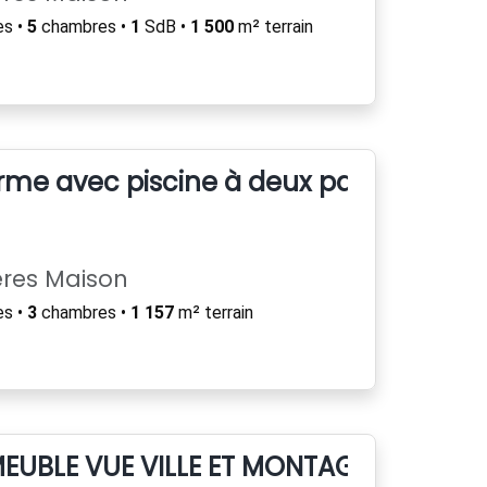
es •
5
chambres •
1
SdB •
1 500
m² terrain
rme avec piscine à deux pas du cen
ères Maison
es •
3
chambres •
1 157
m² terrain
EUBLE VUE VILLE ET MONTAGNE