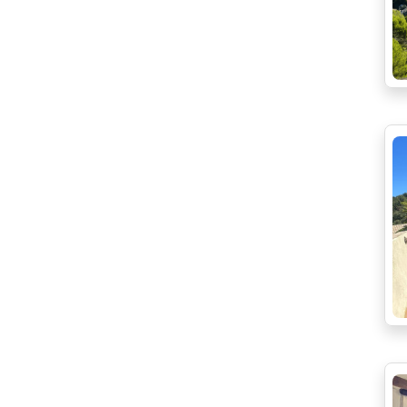
Proche écoles
jardin
Proche Gare
cour
Proche transport
plain pied
Quartier calme
dernier étage
Stores électriques
Toiture neuve
Video-phone