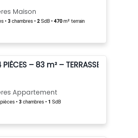
ères Maison
es •
3
chambres •
2
SdB •
470
m² terrain
PIÈCES – 83 m² – TERRASSE 25 m² – 
ères Appartement
pièces •
3
chambres •
1
SdB