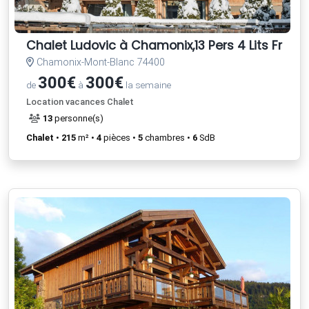
Chalet Ludovic à Chamonix,13 Pers 4 Lits Franc
Chamonix-Mont-Blanc 74400
300€
300€
de
à
la semaine
Location vacances Chalet
13
personne(s)
Chalet
•
215
m² •
4
pièces •
5
chambres •
6
SdB