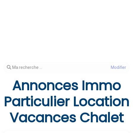
Modifier votre recherche
Ma recherche ...
Annonces Immo
Particulier Location
Vacances Chalet