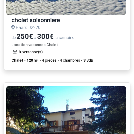
chalet saisonniere
Paars 02220
250€
300€
de
à
la semaine
Location vacances Chalet
8
personne(s)
Chalet
•
120
m² •
4
pièces •
4
chambres •
3
SdB