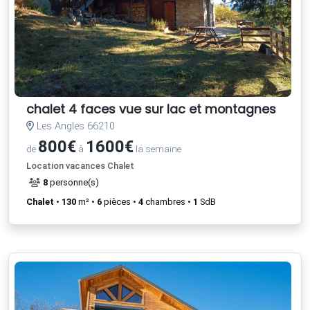
chalet 4 faces vue sur lac et montagnes
Les Angles 66210
800€
1600€
de
à
la semaine
Location vacances Chalet
8
personne(s)
Chalet
•
130
m² •
6
pièces •
4
chambres •
1
SdB