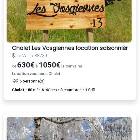
Chalet Les Vosgiennes location saisonnière à l
Le Valtin 88230
630€
1050€
de
à
la semaine
Location vacances Chalet
6
personne(s)
Chalet
•
80
m² •
6
pièces •
3
chambres •
1
SdB