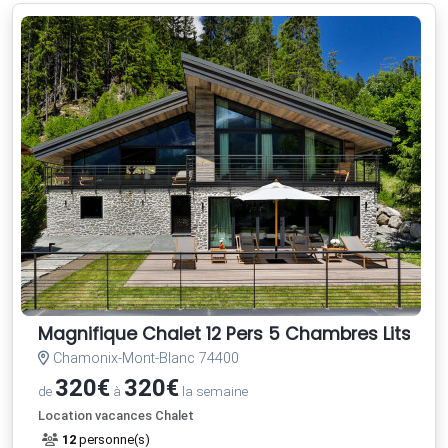
Magnifique Chalet 12 Pers 5 Chambres Lits Fai
Chamonix-Mont-Blanc 74400
320€
320€
de
à
la semaine
Location vacances Chalet
12
personne(s)