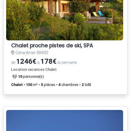
Chalet proche pistes de ski, SPA
Gérardmer 88400
1246€
178€
de
à
la semaine
Location vacances Chalet
10
personne(s)
Chalet
•
150
m² •
5
pièces •
4
chambres •
2
SdB