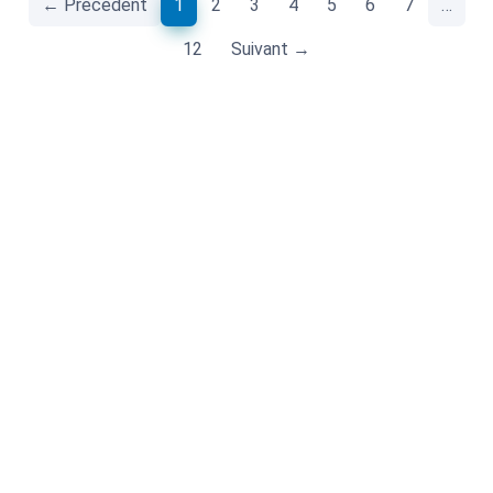
(current)
← Précédent
1
2
3
4
5
6
7
…
12
Suivant →