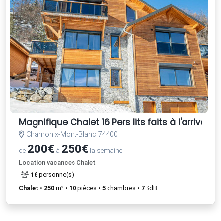
Magnifique Chalet 16 Pers lits faits à l'arrivée 
Chamonix-Mont-Blanc 74400
200€
250€
de
à
la semaine
Location vacances Chalet
16
personne(s)
Chalet
•
250
m² •
10
pièces •
5
chambres •
7
SdB