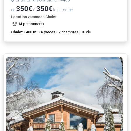
Chamonix-Mont-Blanc 74400
350€
350€
de
à
la semaine
Location vacances Chalet
14
personne(s)
Chalet
•
400
m² •
6
pièces •
7
chambres •
8
SdB