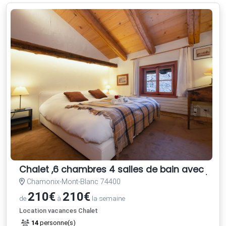
Chalet ,6 chambres 4 salles de bain avec jardi
Chamonix-Mont-Blanc 74400
210€
210€
de
à
la semaine
Location vacances Chalet
14
personne(s)