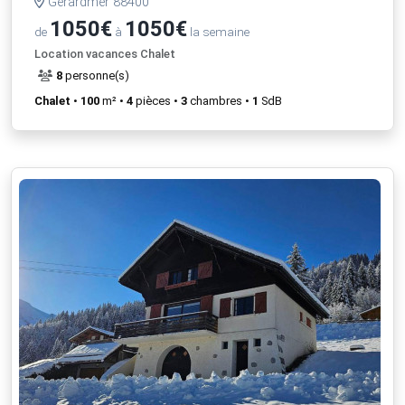
Gérardmer 88400
1050€
1050€
de
à
la semaine
Location vacances Chalet
8
personne(s)
Chalet
•
100
m² •
4
pièces •
3
chambres •
1
SdB