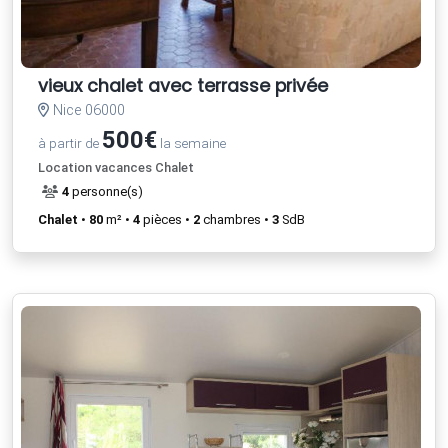
vieux chalet avec terrasse privée
Nice 06000
500€
à partir de
la semaine
Location vacances Chalet
4
personne(s)
Chalet
•
80
m² •
4
pièces •
2
chambres •
3
SdB