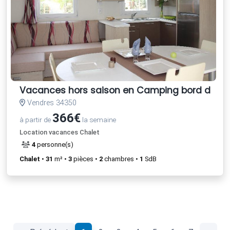
Vacances hors saison en Camping bord de Mé
Vendres 34350
366€
à partir de
la semaine
Location vacances Chalet
4
personne(s)
Chalet
•
31
m² •
3
pièces •
2
chambres •
1
SdB