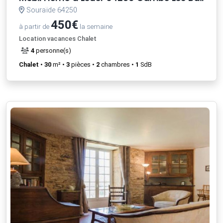
Souraïde 64250
450€
à partir de
la semaine
Location vacances Chalet
4
personne(s)
Chalet
•
30
m² •
3
pièces •
2
chambres •
1
SdB