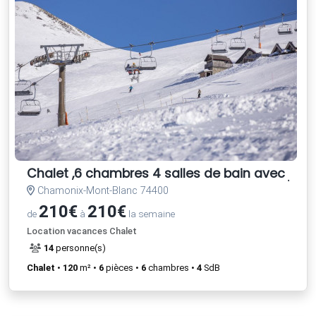
Chalet ,6 chambres 4 salles de bain avec jardi
Chamonix-Mont-Blanc 74400
210€
210€
de
à
la semaine
Location vacances Chalet
14
personne(s)
Chalet
•
120
m² •
6
pièces •
6
chambres •
4
SdB