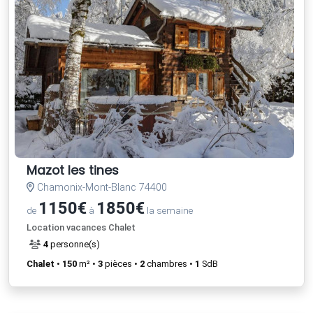
Mazot les tines
Chamonix-Mont-Blanc 74400
1150€
1850€
de
à
la semaine
Location vacances Chalet
4
personne(s)
Chalet
•
150
m² •
3
pièces •
2
chambres •
1
SdB