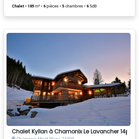
Chalet
•
185
m² •
6
pièces •
5
chambres •
6
SdB
Chalet Kylian à Chamonix Le Lavancher 14per