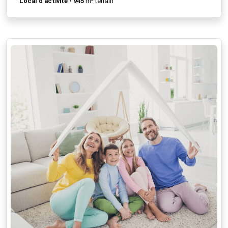
Local d'activité
•
945
m² terrain