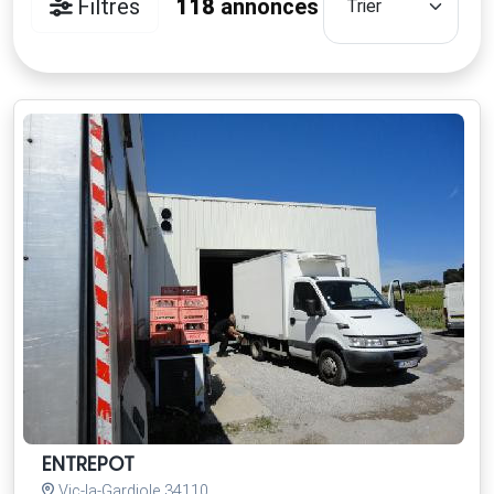
Filtres
118
annonces
ENTREPOT
Vic-la-Gardiole 34110