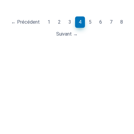
(current)
← Précédent
1
2
3
4
5
6
7
8
Suivant →