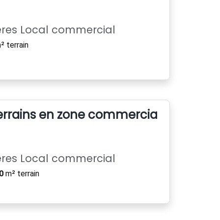
ères Local commercial
 terrain
errains en zone commerciale Hyper L
ères Local commercial
0
m² terrain