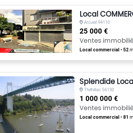
Local COMMER
Arcueil 94110
25 000 €
Ventes immobili
Local commercial
•
52
m²
Splendide Local
Théhillac 56130
1 000 000 €
Ventes immobili
Local commercial
•
81
m²