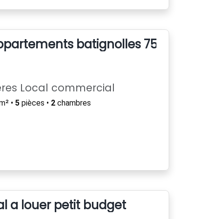
ppartements batignolles 75017
ères Local commercial
m² •
5
pièces •
2
chambres
l a louer petit budget