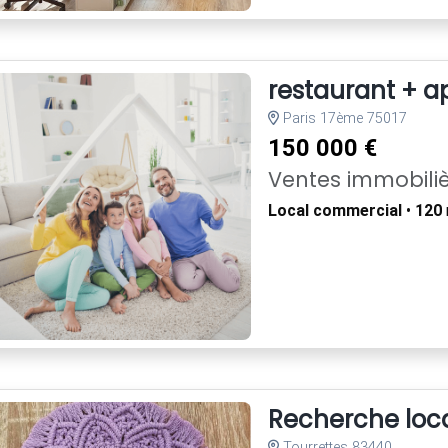
restaurant + a
Paris 17ème 75017
150 000 €
Ventes immobili
Local commercial
•
120
Recherche loca
Tourrettes 83440