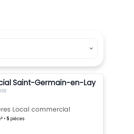
ial Saint-Germain-en-Laye (78100) -
100
ères Local commercial
² •
5
pièces