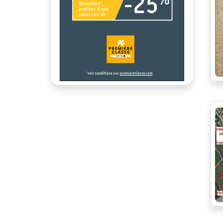
Proche écoles
jardin
Proche Gare
cour
Proche transport
plain pied
Quartier calme
dernier étage
Stores électriques
Toiture neuve
Video-phone