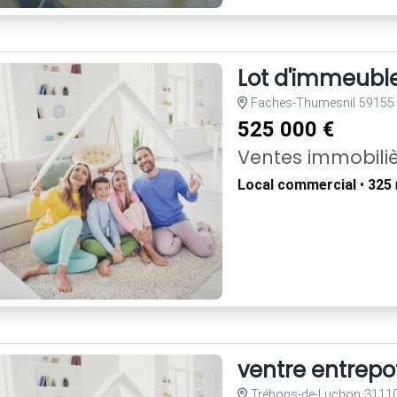
Lot d'immeubl
Faches-Thumesnil 59155
525 000 €
Ventes immobili
Local commercial
•
325
ventre entrepot
Trébons-de-Luchon 3111