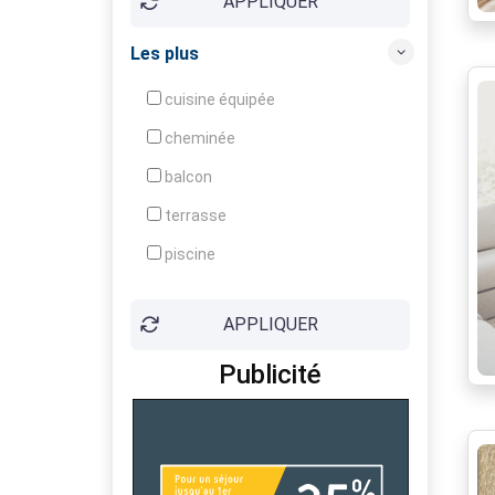
APPLIQUER
Ensoleillé (e)
Entièrement rénové
Les plus
Grenier
cuisine équipée
Grenier aménageable
cheminée
Idéal pour jeune couple
balcon
Interphone
terrasse
Jardin arboré
piscine
Jardin clôturé
ascenseur
Lumineux
APPLIQUER
parking
Original
Publicité
box
Placards
cave
Portail électrique
garage
Proche commerces
terrain