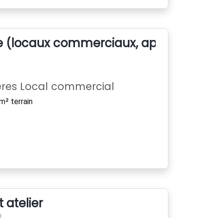
e (locaux commerciaux, appartemen
ères Local commercial
m² terrain
 atelier
0