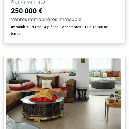
La Palme 11480
250 000 €
Ventes immobilières Immeuble
Immeuble
•
93
m² •
4
pièces •
2
chambres •
1
SdB •
160
m²
terrain