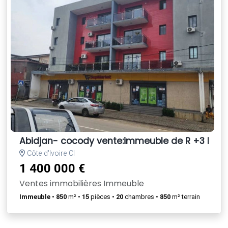
Abidjan- cocody vente:immeuble de R +3 bâti
Côte d'Ivoire CI
1 400 000 €
Ventes immobilières Immeuble
Immeuble
•
850
m² •
15
pièces •
20
chambres •
850
m² terrain