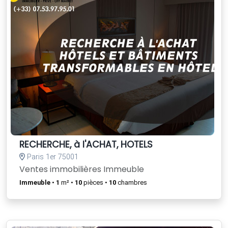
RECHERCHE, à l'ACHAT, HOTELS
Paris 1er 75001
Ventes immobilières Immeuble
Immeuble
•
1
m² •
10
pièces •
10
chambres