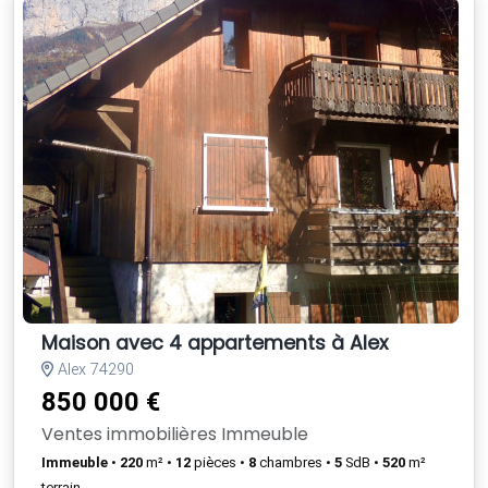
Maison avec 4 appartements à Alex
Alex 74290
850 000 €
Ventes immobilières Immeuble
Immeuble
•
220
m² •
12
pièces •
8
chambres •
5
SdB •
520
m²
terrain