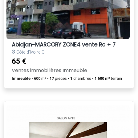
Abidjan-MARCORY ZONE4 vente Rc + 7
Côte d'Ivoire CI
65 €
Ventes immobilières Immeuble
Immeuble
•
600
m² •
17
pièces •
1
chambres •
1 600
m² terrain