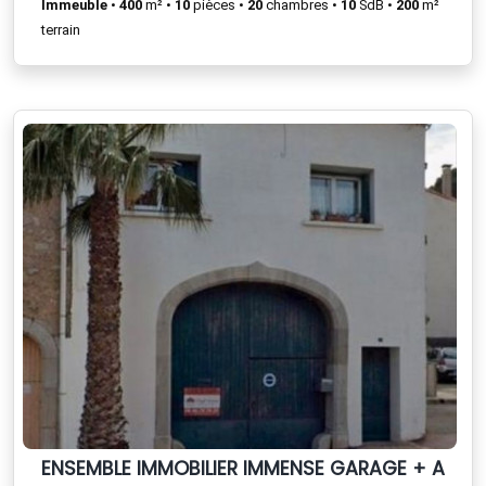
Immeuble
•
400
m² •
10
pièces •
20
chambres •
10
SdB •
200
m²
terrain
ENSEMBLE IMMOBILIER IMMENSE GARAGE + APPA