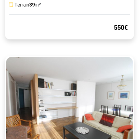
Terrain
39
m²
550€