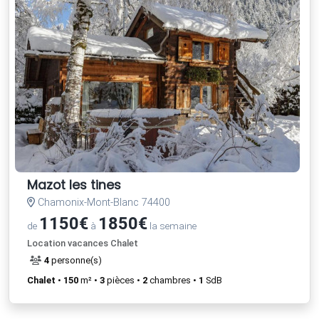
Mazot les tines
Chamonix-Mont-Blanc 74400
1150€
1850€
de
à
la semaine
Location vacances Chalet
4
personne(s)
Chalet
•
150
m² •
3
pièces •
2
chambres •
1
SdB