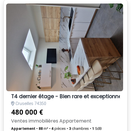
T4 dernier étage - Bien rare et exceptionnel à 
Cruseilles 74350
480 000 €
Ventes immobilières Appartement
Appartement
•
88
m² •
4
pièces •
3
chambres •
1
SdB