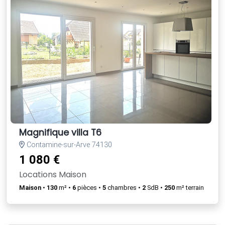
Magnifique villa T6
Contamine-sur-Arve 74130
1 080 €
Locations Maison
Maison
•
130
m² •
6
pièces •
5
chambres •
2
SdB •
250
m² terrain