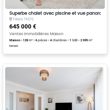
Superbe chalet avec piscine et vue panorami
Fillière 74370
645 000 €
Ventes immobilières Maison
Maison
•
128
m² •
6
pièces •
4
chambres •
1
SdB •
2 095
m²
terrain