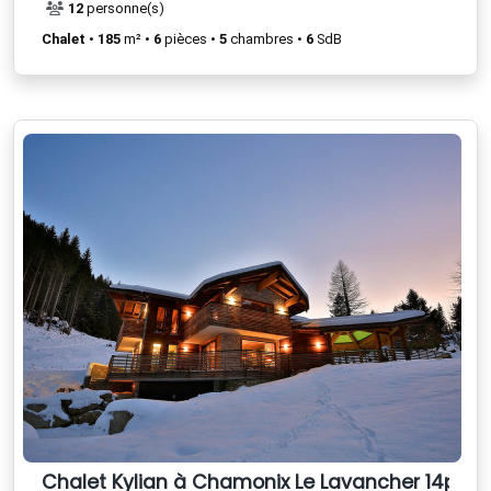
12
personne(s)
Chalet
•
185
m² •
6
pièces •
5
chambres •
6
SdB
Chalet Kylian à Chamonix Le Lavancher 14per