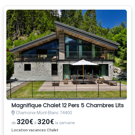
Magnifique Chalet 12 Pers 5 Chambres Lits Fai
Chamonix-Mont-Blanc 74400
320€
320€
de
à
la semaine
Location vacances Chalet