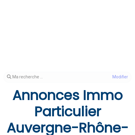
Modifier votre recherche
Ma recherche ...
Annonces Immo
Particulier
Auvergne-Rhône-