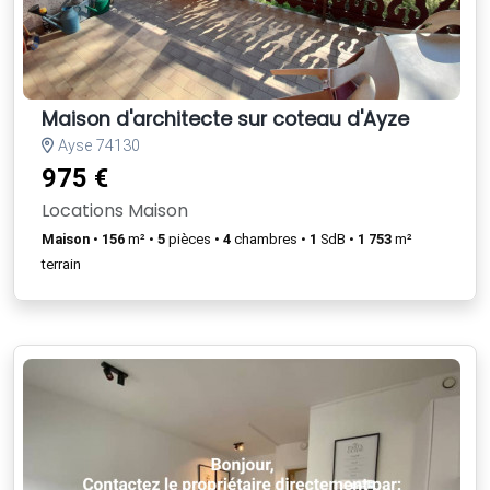
Maison d'architecte sur coteau d'Ayze
Ayse 74130
975 €
Locations Maison
Maison
•
156
m² •
5
pièces •
4
chambres •
1
SdB •
1 753
m²
terrain