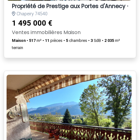
Propriété de Prestige aux Portes d'Annecy – Ch
Chapeiry 74540
1 495 000 €
Ventes immobilières Maison
Maison
•
517
m² •
11
pièces •
5
chambres •
3
SdB •
2 035
m²
terrain