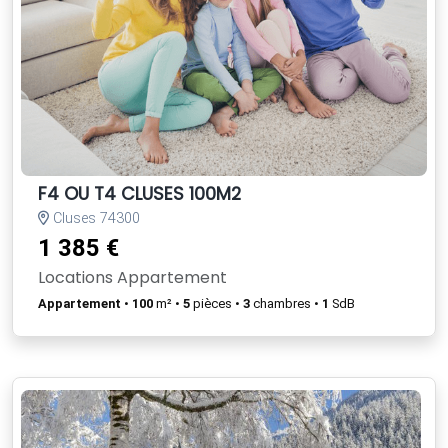
F4 OU T4 CLUSES 100M2
Cluses 74300
1 385 €
Locations Appartement
Appartement
•
100
m² •
5
pièces •
3
chambres •
1
SdB