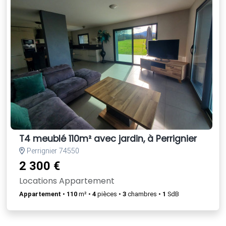
T4 meublé 110m² avec jardin, à Perrignier
Perrignier 74550
2 300 €
Locations Appartement
Appartement
•
110
m² •
4
pièces •
3
chambres •
1
SdB