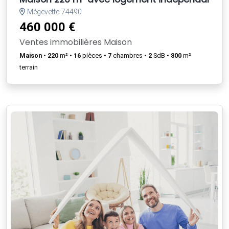
Mégevette 74490
460 000 €
Ventes immobilières Maison
Maison
•
220
m² •
16
pièces •
7
chambres •
2
SdB •
800
m²
terrain