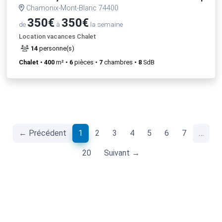
Chamonix-Mont-Blanc 74400
350€
350€
de
à
la semaine
Location vacances Chalet
14
personne(s)
Chalet
•
400
m² •
6
pièces •
7
chambres •
8
SdB
(current)
← Précédent
1
2
3
4
5
6
7
…
20
Suivant →