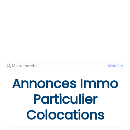
Modifier votre recherche
Ma recherche ...
Annonces Immo
Particulier
Colocations