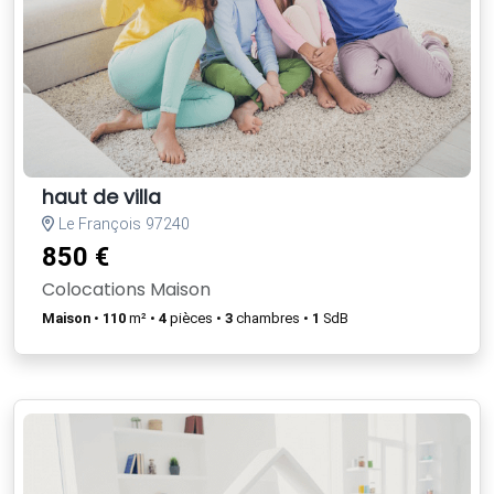
haut de villa
Le François 97240
850 €
Colocations Maison
Maison
•
110
m² •
4
pièces •
3
chambres •
1
SdB