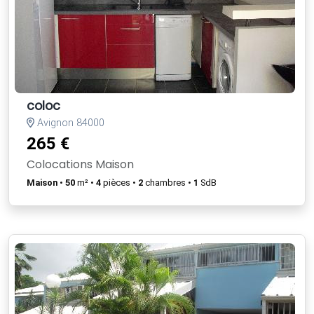
coloc
Avignon 84000
265 €
Colocations Maison
Maison
•
50
m² •
4
pièces •
2
chambres •
1
SdB