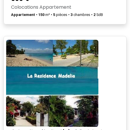
Colocations Appartement
Appartement
•
150
m² •
5
pièces •
3
chambres •
2
SdB