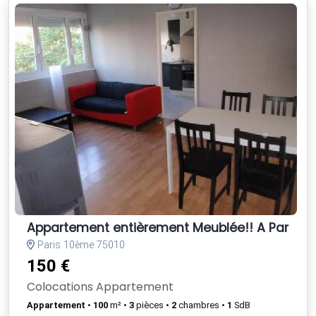
Appartement entièrement Meublée!! A Paris vil
Paris 10ème 75010
150 €
Colocations Appartement
Appartement
•
100
m² •
3
pièces •
2
chambres •
1
SdB