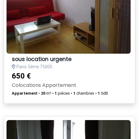
sous location urgente
Paris 5ème 75005
650 €
Colocations Appartement
Appartement
•
20
m² •
1
pièces •
1
chambres •
1
SdB