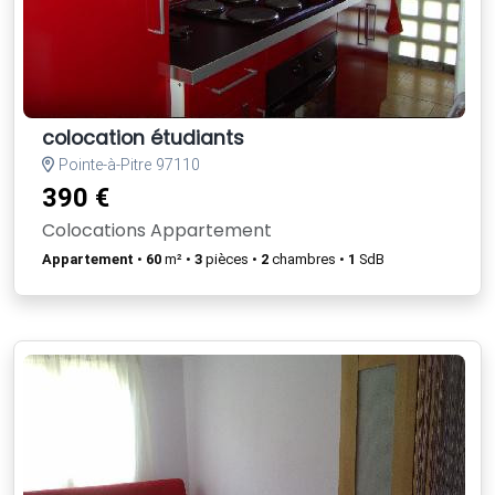
colocation étudiants
Pointe-à-Pitre 97110
390 €
Colocations Appartement
Appartement
•
60
m² •
3
pièces •
2
chambres •
1
SdB