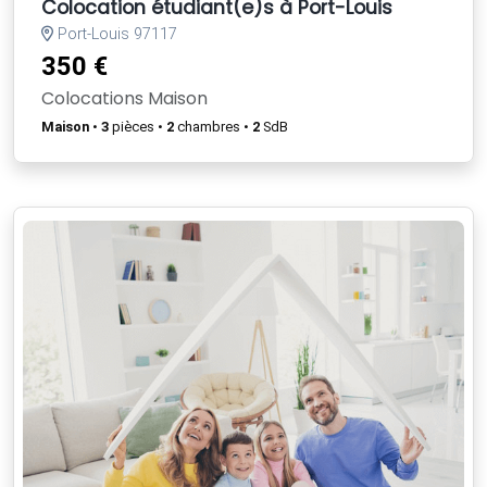
Colocation étudiant(e)s à Port-Louis
Port-Louis 97117
350 €
Colocations Maison
Maison
•
3
pièces •
2
chambres •
2
SdB