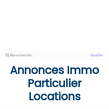
Modifier votre recherche
Ma recherche ...
Annonces Immo
Particulier
Locations