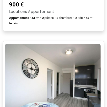
900 €
Locations Appartement
Appartement
•
43
m² •
2
pièces •
2
chambres •
2
SdB •
43
m²
terrain