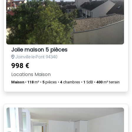
Jolie maison 5 pièces
Joinville-le-Pont 94340
998 €
Locations Maison
Maison
•
118
m² •
5
pièces •
4
chambres •
1
SdB •
400
m² terrain