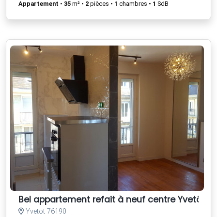
Appartement
•
35
m² •
2
pièces •
1
chambres •
1
SdB
Bel appartement refait à neuf centre Yvetôt
Yvetot 76190