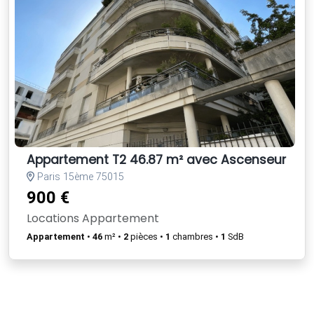
Appartement T2 46.87 m² avec Ascenseur + C
Paris 15ème 75015
900 €
Locations Appartement
Appartement
•
46
m² •
2
pièces •
1
chambres •
1
SdB