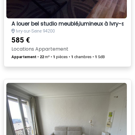
A louer bel studio meublé,lumineux à Ivry-sur
Ivry-sur-Seine 94200
585 €
Locations Appartement
Appartement
•
22
m² •
1
pièces •
1
chambres •
1
SdB