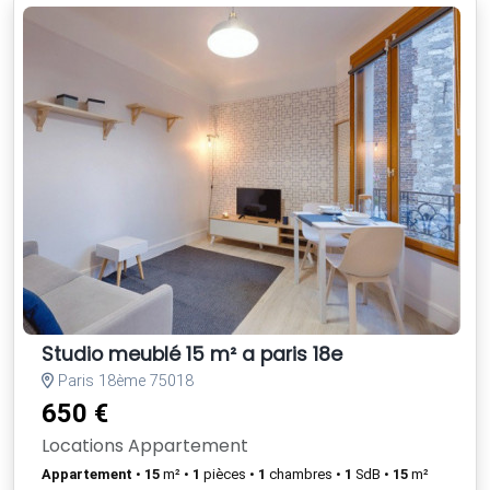
Studio meublé 15 m² a paris 18e
Paris 18ème 75018
650 €
Locations Appartement
Appartement
•
15
m² •
1
pièces •
1
chambres •
1
SdB •
15
m²