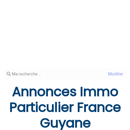
Modifier votre recherche
Ma recherche ...
Annonces Immo
Particulier France
Guyane