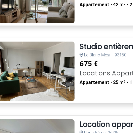
Appartement
•
42
m² •
2
Studio entière
Le Blanc-Mesnil 93150
675 €
Locations Appa
Appartement
•
25
m² •
1
Location appa
Paris 5ème 75005