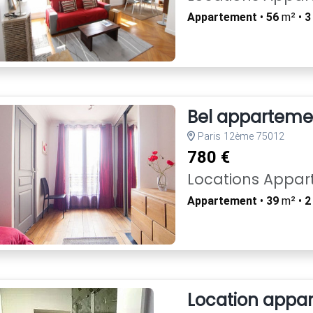
Appartement
•
56
m² •
3
Bel appartement
Paris 12ème 75012
780 €
Locations Appa
Appartement
•
39
m² •
2
Location appa