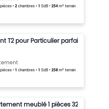
pièces •
2
chambres •
1
SdB •
254
m² terrain
 T2 pour Particulier parfait état
rtement
pièces •
1
chambres •
1
SdB •
258
m² terrain
rtement meublé 1 pièces 32m²