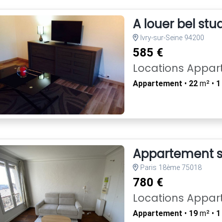
A louer bel st
Ivry-sur-Seine 94200
585 €
Locations Appa
Appartement
•
22
m² •
1
Appartement s
Paris 18ème 75018
780 €
Locations Appa
Appartement
•
19
m² •
1