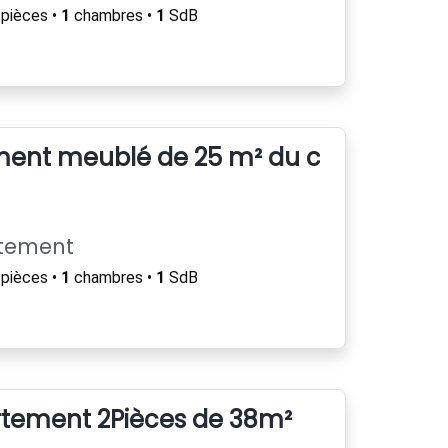
pièces •
1
chambres •
1
SdB
ment meublé de 25 m² du centre de L
rtement
pièces •
1
chambres •
1
SdB
rtement 2Pièces de 38m²