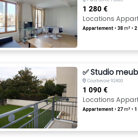
1 280 €
Locations Appa
Appartement
•
38
m² •
2
✅ Studio meubl
Courbevoie 92400
1 090 €
Locations Appa
Appartement
•
27
m² •
1