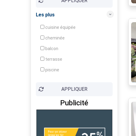
APPLIQUER
Ensoleillé (e)
Entièrement rénové
Les plus
Grenier
cuisine équipée
Grenier aménageable
cheminée
Idéal pour jeune couple
balcon
Interphone
terrasse
Jardin arboré
piscine
Jardin clôturé
ascenseur
Lumineux
APPLIQUER
parking
Original
Publicité
box
Placards
cave
Portail électrique
garage
Proche commerces
terrain