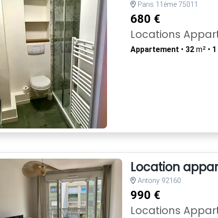
Paris 11ème 75011
680 €
Locations Appa
Appartement
•
32
m² •
1
Location appar
Antony 92160
990 €
Locations Appa