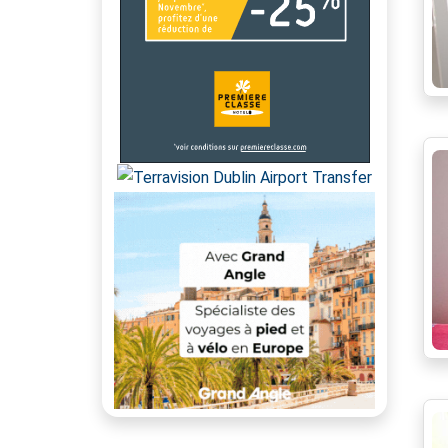
Proche écoles
jardin
Proche Gare
cour
Proche transport
plain pied
Quartier calme
dernier étage
Stores électriques
Toiture neuve
Video-phone