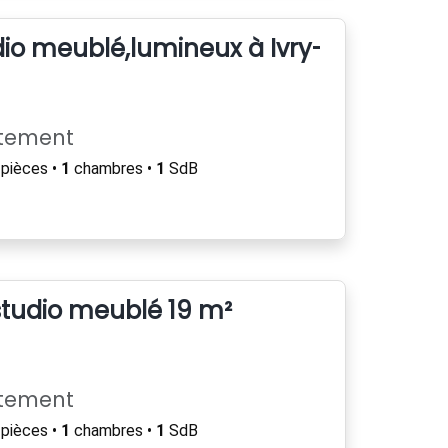
udio meublé,lumineux à Ivry-sur-Sein
rtement
pièces •
1
chambres •
1
SdB
tudio meublé 19 m²
rtement
pièces •
1
chambres •
1
SdB