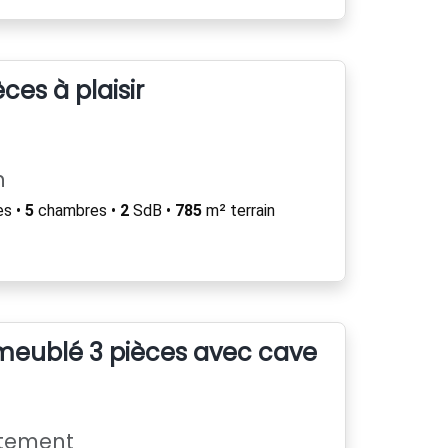
ces à plaisir
n
es •
5
chambres •
2
SdB •
785
m² terrain
eublé 3 pièces avec cave et balcon
rtement