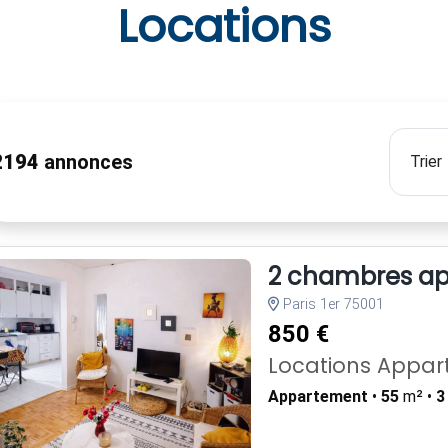
Locations
2194
annonces
2 chambres app
Paris 1er 75001
850 €
Locations Appa
Appartement
•
55
m² •
3