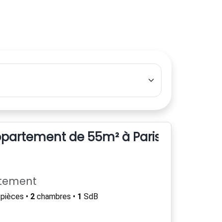
artement de 55m² à Paris 58 Rue Pouc
rtement
pièces •
2
chambres •
1
SdB