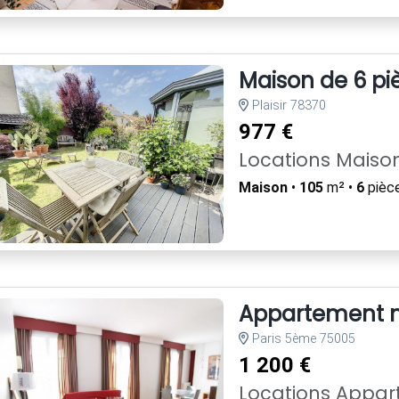
Maison de 6 piè
Plaisir 78370
977 €
Locations Maiso
Maison
•
105
m² •
6
pièc
Appartement m
Paris 5ème 75005
1 200 €
Locations Appa