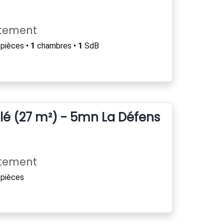
rtement
pièces •
1
chambres •
1
SdB
é (27 m²) - 5mn La Défense et gare
rtement
pièces