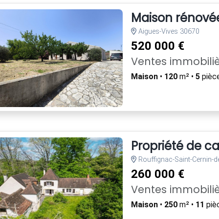
Maison rénovée
Aigues-Vives 30670
520 000 €
Ventes immobili
Maison
•
120
m² •
5
pièc
Propriété de c
Rouffignac-Saint-Cernin-d
260 000 €
Ventes immobili
Maison
•
250
m² •
11
piè