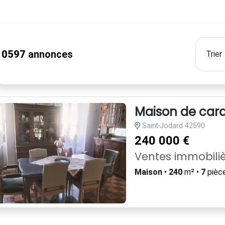
10597
annonces
Maison de cara
Saint-Jodard 42590
240 000 €
Ventes immobili
Maison
•
240
m² •
7
pièc