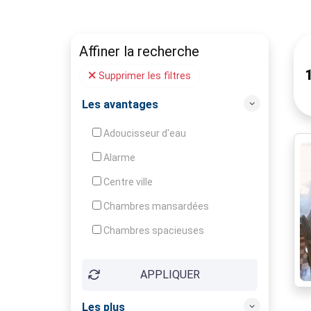
Affiner la recherche
Supprimer les filtres
Les avantages
Adoucisseur d'eau
Alarme
Centre ville
Chambres mansardées
Chambres spacieuses
Construction en pierres
APPLIQUER
Ensoleillé (e)
Entièrement rénové
Les plus