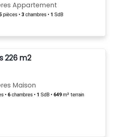
ères Appartement
5
pièces •
3
chambres •
1
SdB
s 226 m2
ères Maison
es •
6
chambres •
1
SdB •
649
m² terrain