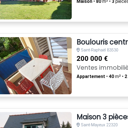
Maison
•
80
m² •
3
pièces
Boulouris cen
Saint-Raphaël 83530
200 000 €
Ventes immobili
Appartement
•
40
m² •
2
Maison 3 pièces
Saint-Mayeux 22320