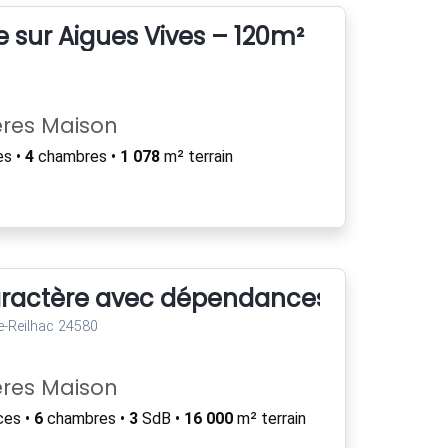
 sur Aigues Vives – 120m²
ères Maison
es •
4
chambres •
1 078
m² terrain
aractère avec dépendances et grand t
e-Reilhac 24580
ères Maison
ces •
6
chambres •
3
SdB •
16 000
m² terrain