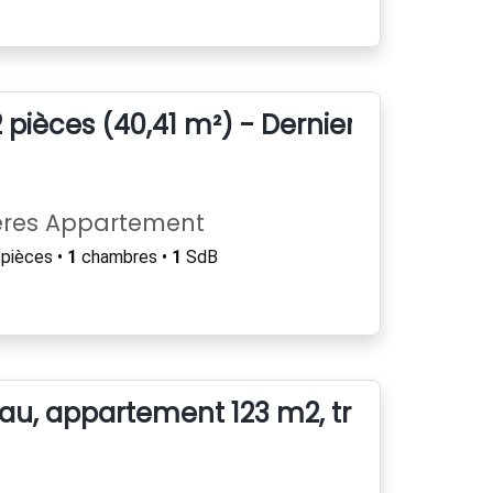
pièces (40,41 m²) - Dernier étage a
ères Appartement
pièces •
1
chambres •
1
SdB
llau, appartement 123 m2, traversant, l