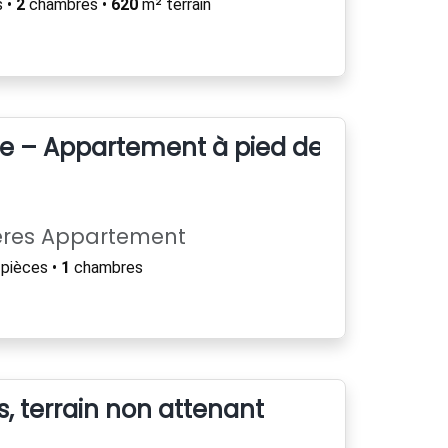
 •
2
chambres •
620
m² terrain
tre – Appartement à pied des plages
ères Appartement
pièces •
1
chambres
, terrain non attenant