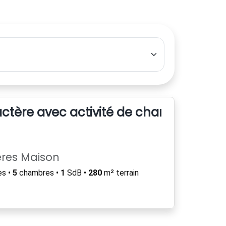
ctère avec activité de chambres et ta
ères Maison
es •
5
chambres •
1
SdB •
280
m² terrain