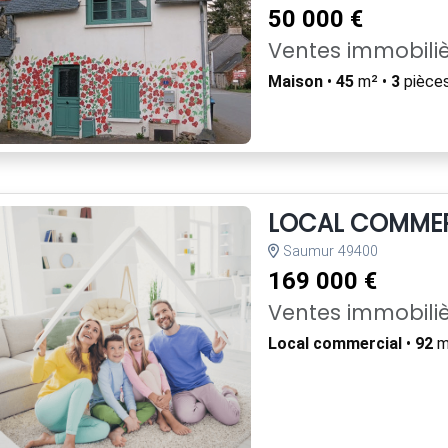
50 000 €
Ventes immobili
Maison
•
45
m² •
3
pièces
LOCAL COMMER
Saumur 49400
169 000 €
Ventes immobili
Local commercial
•
92
m