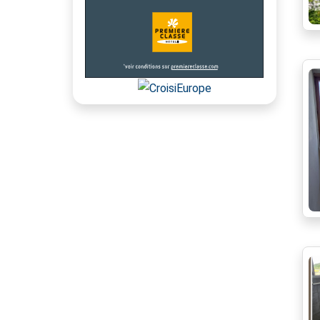
cour
Proche transport
plain pied
Quartier calme
dernier étage
Stores électriques
Toiture neuve
Video-phone