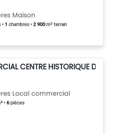
ères Maison
 •
1
chambres •
2 900
m² terrain
CIAL CENTRE HISTORIQUE DE SAUMUR
ères Local commercial
² •
6
pièces