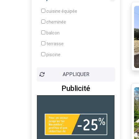
Grenier
cuisine équipée
Grenier aménageable
cheminée
Idéal pour jeune couple
balcon
Interphone
terrasse
Jardin arboré
piscine
Jardin clôturé
ascenseur
Lumineux
APPLIQUER
parking
Original
Publicité
box
Placards
cave
Portail électrique
garage
Proche commerces
terrain
Proche écoles
jardin
Proche Gare