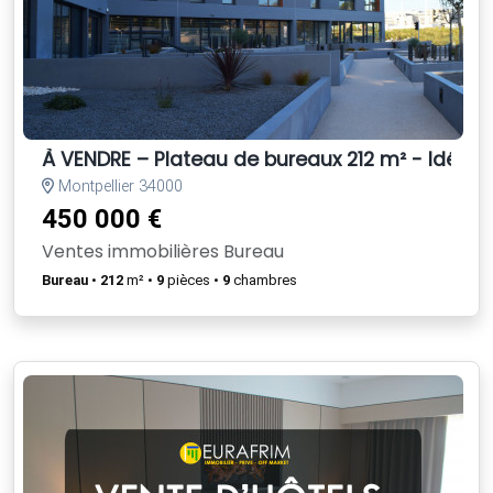
À VENDRE – Plateau de bureaux 212 m² - Idéal I
Montpellier 34000
450 000 €
Ventes immobilières Bureau
Bureau
•
212
m² •
9
pièces •
9
chambres